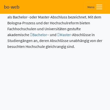
Fachhochschulabschluss
bo-web
Menü
Der an einer Fachhochschule erworbene Abschluss wird
als Bachelor- oder Master-Abschluss bezeichnet. Mit dem
Bologna-Prozess und der Hochschulreform bieten
Fachhochschulen und Universitäten gestufte
akademische
Bachelor
– und
Master
-Abschlüsse in
Studiengängen an, deren Abschlüsse unabhängig von der
besuchten Hochschule gleichrangig sind.