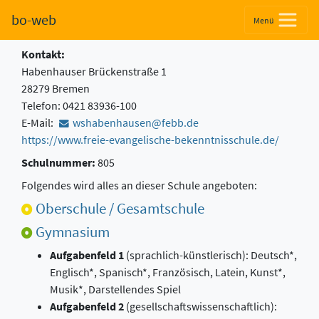
Freie Evangelische
bo-web
Menü
Bekenntnisschule Bremen
Kontakt:
Habenhauser Brückenstraße 1
28279 Bremen
Telefon: 0421 83936-100
E-Mail:
wshabenhausen@febb.de
https://www.freie-evangelische-bekenntnisschule.de/
Schulnummer:
805
Folgendes wird alles an dieser Schule angeboten:
Oberschule / Gesamtschule
Gymnasium
Aufgabenfeld 1
(sprachlich-künstlerisch): Deutsch*,
Englisch*, Spanisch*, Französisch, Latein, Kunst*,
Musik*, Darstellendes Spiel
Aufgabenfeld 2
(gesellschaftswissenschaftlich):