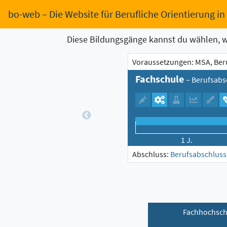
bo-web
– Die Website für Berufliche Orientierung i
Diese Bildungsgänge kannst du wählen, 
Voraussetzungen: MSA, Beruf
Fachschule
– Berufsabsc
1 J.
Abschluss:
Berufsabschluss
Fachhochsch