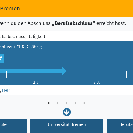
n Bremen
wenn du den Abschluss
„Berufsabschluss“
erreicht hast.
sabschluss, -tätigkeit
hluss + FHR, 2-jährig
2 J.
3 J.
,
FHR
ule
Universität Bremen
Berufs